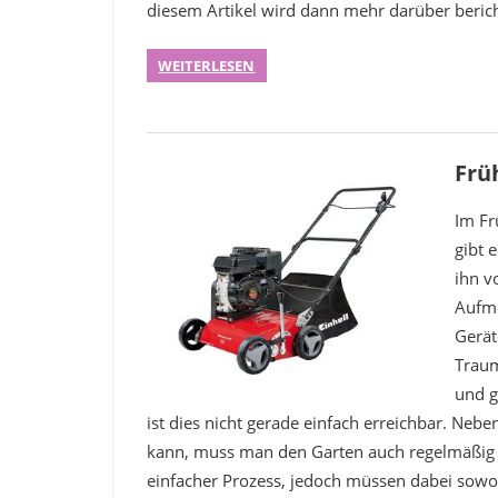
diesem Artikel wird dann mehr darüber berich
WEITERLESEN
Frü
Im Fr
gibt 
ihn v
Aufme
Gerät
Traum
und g
ist dies nicht gerade einfach erreichbar. Neb
kann, muss man den Garten auch regelmäßig mä
einfacher Prozess, jedoch müssen dabei sowo