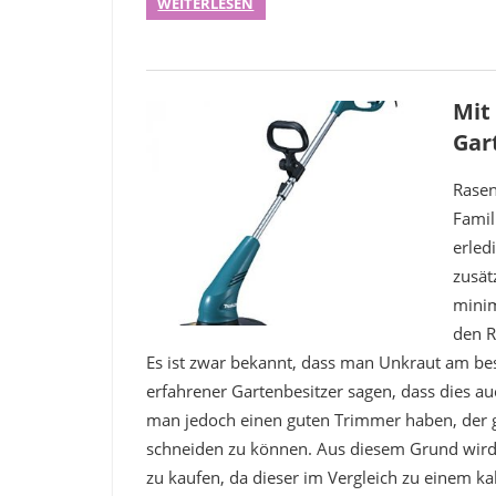
WEITERLESEN
Mit
Gar
Rasen
Famil
erled
zusät
minim
den R
Es ist zwar bekannt, dass man Unkraut am bes
erfahrener Gartenbesitzer sagen, dass dies 
man jedoch einen guten Trimmer haben, der g
schneiden zu können. Aus diesem Grund wir
zu kaufen, da dieser im Vergleich zu einem k